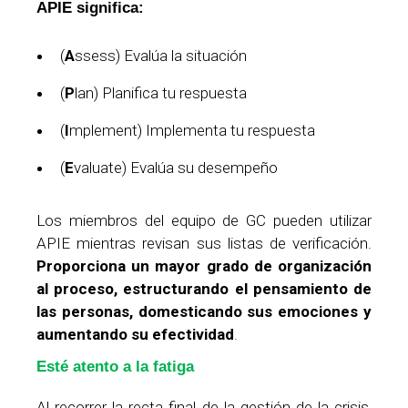
APIE significa:
(
A
ssess) Evalúa la situación
(
P
lan) Planifica tu respuesta
(
I
mplement) Implementa tu respuesta
(
E
valuate) Evalúa su desempeño
Los miembros del equipo de GC pueden utilizar
APIE mientras revisan sus listas de verificación.
Proporciona un mayor grado de organización
al proceso, estructurando el pensamiento de
las personas, domesticando sus emociones y
aumentando su efectividad
.
Esté atento a la fatiga
Al recorrer la recta final de la gestión de la crisis,