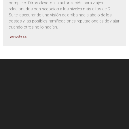
completo. Otros elevaron la autorización para viajes
relacionados con negocios a los niveles más altos de C-
Suite, asegurando una visión de arriba hacia abajo de los
costos y las posibles ramificaciones reputacionales de viajar
cuando otros no lo hacían.
Leer Más >>