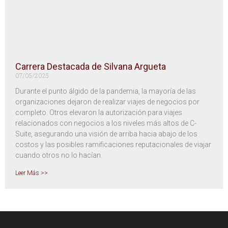
Carrera Destacada de Silvana Argueta
07/05/2025
Durante el punto álgido de la pandemia, la mayoría de las
organizaciones dejaron de realizar viajes de negocios por
completo. Otros elevaron la autorización para viajes
relacionados con negocios a los niveles más altos de C-
Suite, asegurando una visión de arriba hacia abajo de los
costos y las posibles ramificaciones reputacionales de viajar
cuando otros no lo hacían.
Leer Más >>