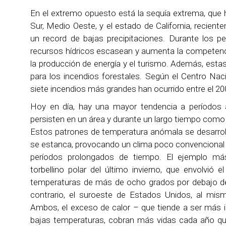
En el extremo opuesto está la sequía extrema, que ha
Sur, Medio Oeste, y el estado de California, recien
un record de bajas precipitaciones. Durante los p
recursos hídricos escasean y aumenta la competenci
la producción de energía y el turismo. Además, esta
para los incendios forestales. Según el Centro Nac
siete incendios más grandes han ocurrido entre el 2
Hoy en día, hay una mayor tendencia a períodos 
persisten en un área y durante un largo tiempo com
Estos patrones de temperatura anómala se desarrol
se estanca, provocando un clima poco convencional fr
períodos prolongados de tiempo. El ejemplo más
torbellino polar del último invierno, que envolvió 
temperaturas de más de ocho grados por debajo de
contrario, el suroeste de Estados Unidos, al mis
Ambos, el exceso de calor – que tiende a ser más 
bajas temperaturas, cobran más vidas cada año qu