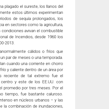
 plagado el sureste, los llanos del
temente estos últimos experimentan
eríodos de sequía prolongados, los
a en sectores como la agricultura,
s condiciones avivan el combustible
ional de Incendios, desde 1960 los
000-2013.
anormalmente cálidos o fríos que
o un par de meses o una temporada.
lan cuando una corriente en chorro
ío y caliente dentro de un área por
 reciente de tal extremo fue el
el centro y este de los EE.UU. con
l promedio por tres meses. Por el
mo tiempo, fue bastante caluroso.
intenso en núcleos urbanos – y las
e la combinación de inundaciones,