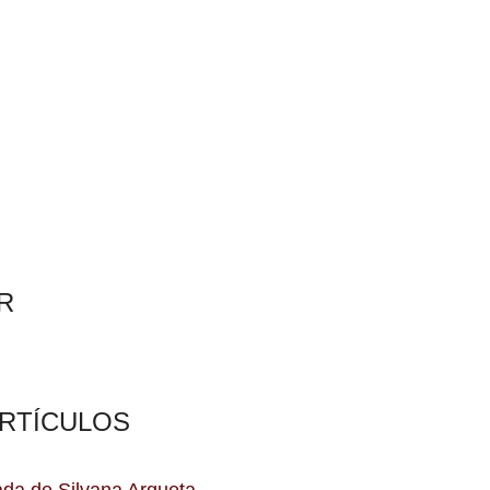
R
ARTÍCULOS
da de Silvana Argueta