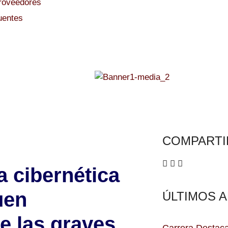
Proveedores
uentes
COMPARTI
a cibernética
uen
ÚLTIMOS 
e las graves
Carrera Destaca