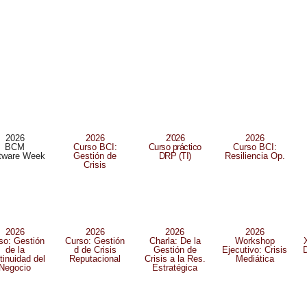
2026
2026
2'026
2026
BCM
Curso BCI:
Curso práctico
Curso BCI:
tware Week
Gestión de
DRP (TI)
Resiliencia Op.
Crisis
2026
2026
2026
2026
so: Gestión
Curso: Gestión
Charla: De la
Workshop
de la
d de Crisis
Gestión de
Ejecutivo: Crisis
tinuidad del
Reputacional
Crisis a la Res.
Mediática
Negocio
Estratégica