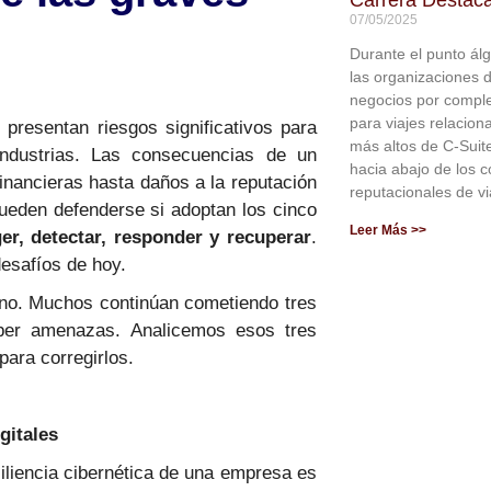
07/05/2025
Durante el punto ál
las organizaciones d
negocios por complet
para viajes relacion
presentan riesgos significativos para
más altos de C-Suit
ndustrias. Las consecuencias de un
hacia abajo de los c
inancieras hasta daños a la reputación
reputacionales de vi
pueden defenderse si adoptan los cinco
Leer Más >>
eger, detectar, responder y recuperar
.
esafíos de hoy.
no. Muchos continúan cometiendo tres
iber amenazas. Analicemos esos tres
ara corregirlos.
gitales
iliencia cibernética de una empresa es