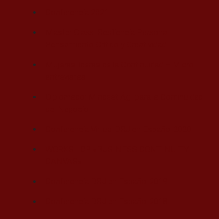
Conferencia 2021
Master Class. Resiliencia Personal.
Pensamiento Crítico y Creatividad
Mujeres líderes de la Continuidad – Micro
entrevistas
Diplomado: Mindset Ágil para la Continuidad
del Negocio
Conferencia Virtual DRJ en Español 2020
WORKSHOP «BUSINESS CONTINUITY
CANVAS»
Conferencia DRJ en Español 2019
Conferencia DRJ en Español 2018