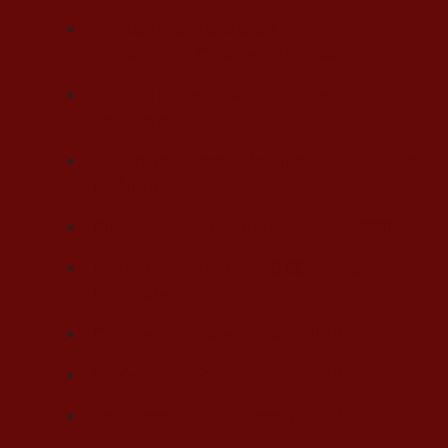
Master Class. Resiliencia Personal.
Pensamiento Crítico y Creatividad
Mujeres líderes de la Continuidad – Micro
entrevistas
Diplomado: Mindset Ágil para la Continuidad
del Negocio
Conferencia Virtual DRJ en Español 2020
WORKSHOP «BUSINESS CONTINUITY
CANVAS»
Conferencia DRJ en Español 2019
Conferencia DRJ en Español 2018
Conferencia DRJ en Español 2017