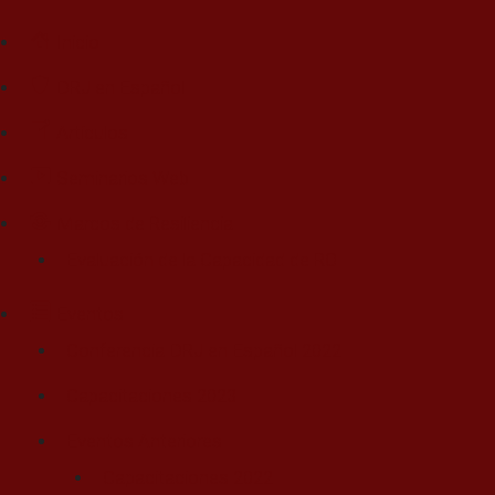
Inicio
DRJ en Español
Artículos
Seminarios Web
Marcos de Resiliencia
Evaluación de la Capacidad de RO
Eventos
Conferencia DRJ en Español 2022
Capacitaciones 2023
Eventos Anteriores
Capacitaciones 2022