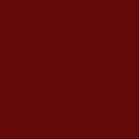
Conferencia DRJ en Español 2017
Conferencia DRJ en Español 2016
Recursos
Descargar Calendario 2022
Trazar la ruta del CX (Customer Experience) hacia
el éxito continuo
El Plan de Continuidad del Negocio
Material Covid-19 para la Continuidad del Negocio
Estudio Regional de Nivel de Madurez
Legislaciones y Normas
Directorio de Proveedores
Preguntas Frecuentes