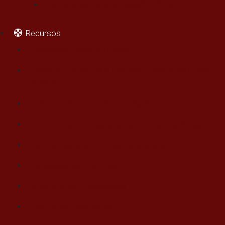
Conferencia DRJ en Español 2016
Recursos
Descargar Calendario 2022
Trazar la ruta del CX (Customer Experience) hacia
el éxito continuo
El Plan de Continuidad del Negocio
Material Covid-19 para la Continuidad del Negocio
Estudio Regional de Nivel de Madurez
Legislaciones y Normas
Directorio de Proveedores
Preguntas Frecuentes