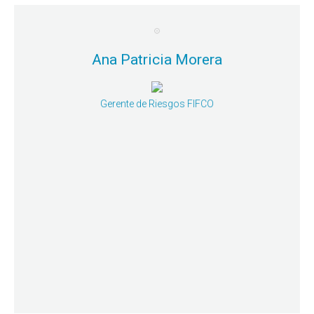
Ana Patricia Morera
Gerente de Riesgos FIFCO
Mayor detalle
regulada.
Certificación en la ISO 22301 en una empresa no
Sesión Simultánea 2: Experiencias del proceso de
Ana Patricia Morera