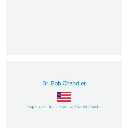
Sesión General 5 : Anti-fragile: Continuidad de
Thiago Ayres
Dr. Bob Chandler
Experto en Crisis, Escritor, Conferencista
Mayor detalle
desastres y emergencias.
humano: Mejora de los mensajes de advertencia para