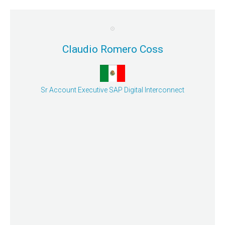
Claudio Romero Coss
Mayor detalle
Sr Account Executive SAP Digital Interconnect
contratiempos en los negocios.
en que las organizaciones manejan los
tendencias tecnológicas están cambiando la forma
resiliencia organizacional - Cómo las últimas
Sesión Simultánea 3: Presente y futuro de la
Claudio Romero Coss