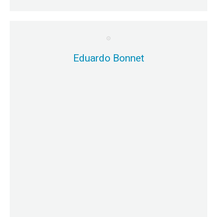
Eduardo Bonnet
Mayor detalle
Capacidades de Infraestructura.
Sesión Simultánea 5: Cumplimiento Regulatorio y
Eduardo Bonnet