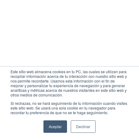
Mapa
Este sitio web almacena cookies en tu PC, las cuales se utilizan para
recopilar información acerca de tu interacción con nuestro sitio web y
nos permite recordarte. Usamos esta información con el fin de
mejorar y personalizar tu experiencia de navegación y para generar
analíticas y métricas acerca de nuestros visitantes en este sitio web y
Hotel Hilton Lima, Miraflores
otros medios de comunicación.
Si rechazas, no se hará seguimiento de tu información cuando visites
este sitio web. Se usará una sola cookie en tu navegador para
recordar tu preferencia de que no se te haga seguimiento.
Aceptar
Declinar