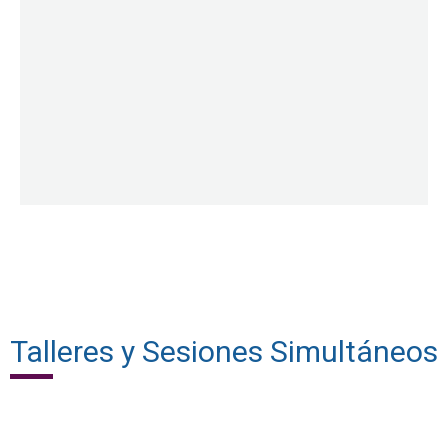
advertencia - Relación con el comportamiento
Sesión General 7 : Redefiniendo el mensaje de
Dr. Bob Chandler
Talleres y Sesiones Simultáneos