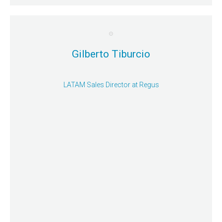
Gilberto Tiburcio
LATAM Sales Director at Regus
Mayor detalle
explorar esta Estrategia de recuperación?
Sesión Simultánea 4: Trabajar desde casa - ¿Como
Gilberto Tiburcio