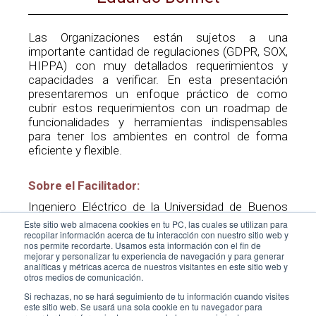
Las Organizaciones están sujetos a una
importante cantidad de regulaciones (GDPR, SOX,
HIPPA) con muy detallados requerimientos y
capacidades a verificar. En esta presentación
presentaremos un enfoque práctico de como
cubrir estos requerimientos con un roadmap de
funcionalidades y herramientas indispensables
para tener los ambientes en control de forma
eficiente y flexible.
Sobre el Facilitador:
Ingeniero Eléctrico de la Universidad de Buenos
Aires. Argentina. 28 años de experiencia en
Este sitio web almacena cookies en tu PC, las cuales se utilizan para
Marketing y Diseño de Soluciones de IT y
recopilar información acerca de tu interacción con nuestro sitio web y
nos permite recordarte. Usamos esta información con el fin de
Comunicaciones en empresas líderes (IBM, iplan
mejorar y personalizar tu experiencia de navegación y para generar
networks, Vision Solutions) . Los últimos 11 años
analíticas y métricas acerca de nuestros visitantes en este sitio web y
se ha desempeñado con Sales Director para
otros medios de comunicación.
LATAM y Caribe de empresas líder en soluciones
Si rechazas, no se hará seguimiento de tu información cuando visites
de Continuidad Operativa como Vision Solutions y
este sitio web. Se usará una sola cookie en tu navegador para