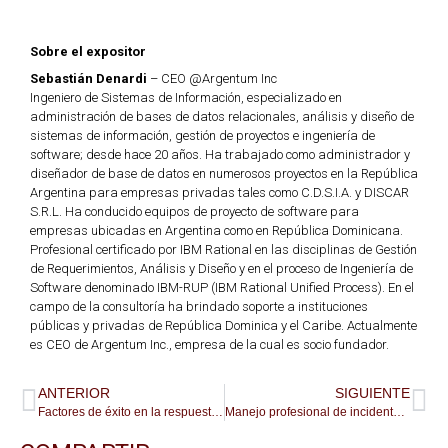
Sobre el expositor
Sebastián Denardi
–
CEO
@
Argentum Inc
Ingeniero de Sistemas de Información, especializado en
administración de bases de datos relacionales, análisis y diseño de
sistemas de información, gestión de proyectos e ingeniería de
software; desde hace 20 años. Ha trabajado como administrador y
diseñador de base de datos en numerosos proyectos en la República
Argentina para empresas privadas tales como C.D.S.I.A. y DISCAR
S.R.L. Ha conducido equipos de proyecto de software para
empresas ubicadas en Argentina como en República Dominicana.
Profesional certificado por IBM Rational en las disciplinas de Gestión
de Requerimientos, Análisis y Diseño y en el proceso de Ingeniería de
Software denominado IBM-RUP (IBM Rational Unified Process). En el
campo de la consultoría ha brindado soporte a instituciones
públicas y privadas de República Dominica y el Caribe. Actualmente
es CEO de Argentum Inc., empresa de la cual es socio fundador.
ANTERIOR
SIGUIENTE
Factores de éxito en la respuesta a la contingencia por Covid19 en Dirección General de Impuestos Internos (DGII) República Dominicana
Manejo profesional de incidentes y crisis – Aplicado a caso COVID-19