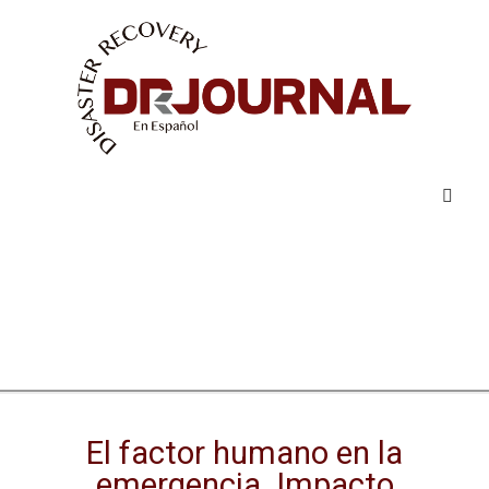
Programa 2026
DRJ en Español
Inicio
»
Seminarios Web
»
El factor humano en la emergencia.
The Resilience Campus
Impacto psicológico y continuidad operacional
Recursos
El factor humano en la
emergencia. Impacto
Conferencia 2026