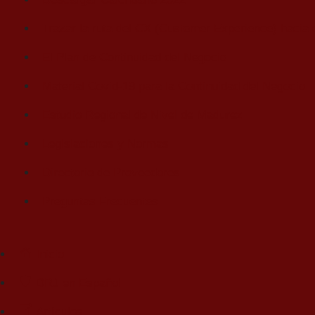
Trazar la ruta del CX (Customer Experience) hacia e
El Plan de Continuidad del Negocio
Material Covid-19 para la Continuidad del Negocio
Estudio Regional de Nivel de Madurez
Legislaciones y Normas
Directorio de Proveedores
Preguntas Frecuentes
Inicio
DRJ en Español
Artículos