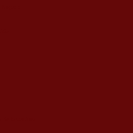
l Negocio
AS»
l éxito continuo