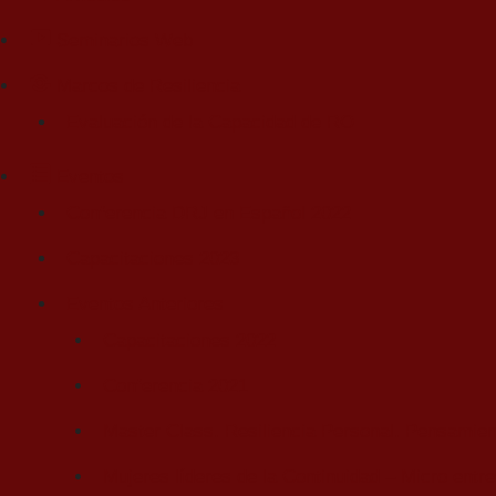
Seminarios Web
Marcos de Resiliencia
Evaluación de la Capacidad de RO
Eventos
Conferencia DRJ en Español 2022
Capacitaciones 2023
Eventos Anteriores
Capacitaciones 2022
Conferencia 2021
Master Class. Resiliencia Personal. Pensamient
Mujeres líderes de la Continuidad – Micro entre