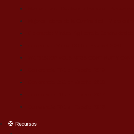
Master Class. Resiliencia Personal. Pensamient
Mujeres líderes de la Continuidad – Micro entre
Diplomado: Mindset Ágil para la Continuidad de
Conferencia Virtual DRJ en Español 2020
WORKSHOP «BUSINESS CONTINUITY CANV
Conferencia DRJ en Español 2019
Conferencia DRJ en Español 2018
Conferencia DRJ en Español 2017
Conferencia DRJ en Español 2016
Recursos
Descargar Calendario 2022