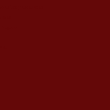
o Crítico y Creatividad
vistas
l Negocio
AS»