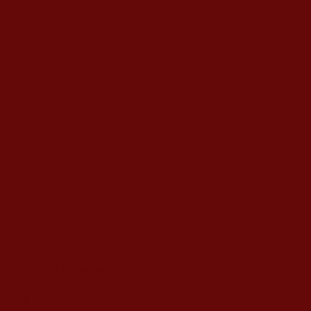
o Crítico y Creatividad
vistas