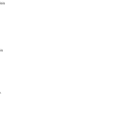
isis
is
.