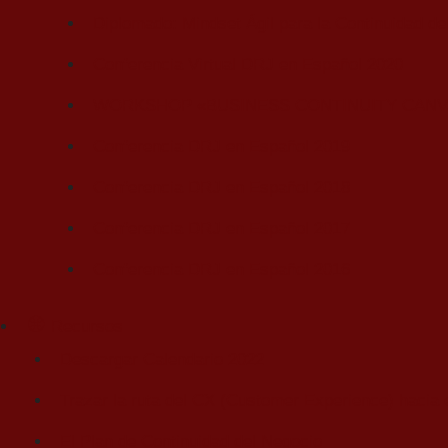
Diplomado: Mindset Ágil para la Continuidad de
Conferencia Virtual DRJ en Español 2020
WORKSHOP «BUSINESS CONTINUITY CANV
Conferencia DRJ en Español 2019
Conferencia DRJ en Español 2018
Conferencia DRJ en Español 2017
Conferencia DRJ en Español 2016
Recursos
Descargar Calendario 2022
Trazar la ruta del CX (Customer Experience) hacia e
El Plan de Continuidad del Negocio